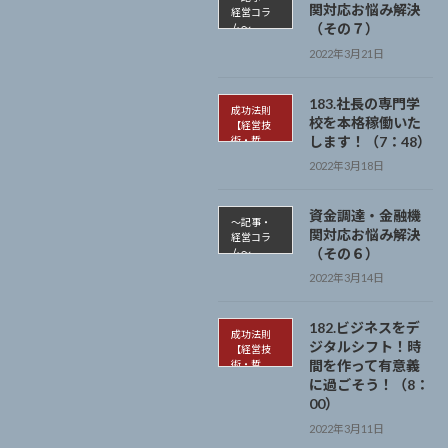
関対応お悩み解決
経営コラ
（その７）
ム～
2022年3月21日
183.社長の専門学
成功法則
校を本格稼働いた
【経営技
します！（7：48）
術・哲
学】
2022年3月18日
資金調達・金融機
～記事・
関対応お悩み解決
経営コラ
（その６）
ム～
2022年3月14日
182.ビジネスをデ
成功法則
ジタルシフト！時
【経営技
間を作って有意義
術・哲
学】
に過ごそう！（8：
00）
2022年3月11日