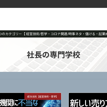
つのカテゴリー【 経営技術/哲学・コロナ関連/時事ネタ・儲ける・起業成
社長の専門学校
成功法則【経営技術・哲学】