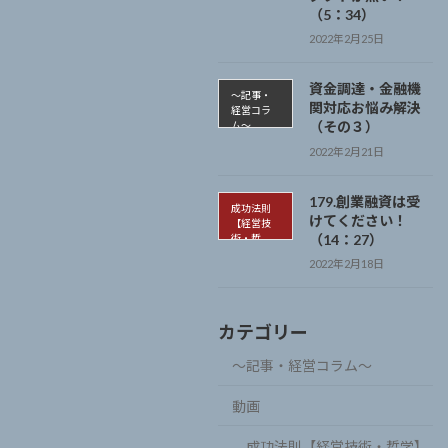
学】
（5：34）
2022年2月25日
資金調達・金融機
～記事・
関対応お悩み解決
経営コラ
（その３）
ム～
2022年2月21日
179.創業融資は受
成功法則
けてください！
【経営技
（14：27）
術・哲
学】
2022年2月18日
カテゴリー
～記事・経営コラム～
動画
成功法則【経営技術・哲学】