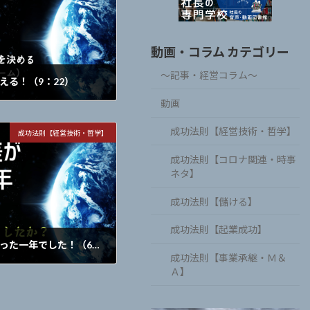
動画・コラム カテゴリー
～記事・経営コラム～
考える！（9：22）
動画
営業日を最小に・上限を決め
成功法則【経営技術・哲学】
成功法則【経営技術・哲学】
ルーム）
成功法則【コロナ関連・時事
ネタ】
成功法則【儲ける】
成功法則【起業成功】
172.企業の格差が広がった一年でした！（6：52）
成功法則【事業承継・Ｍ＆
Ａ】
したか？