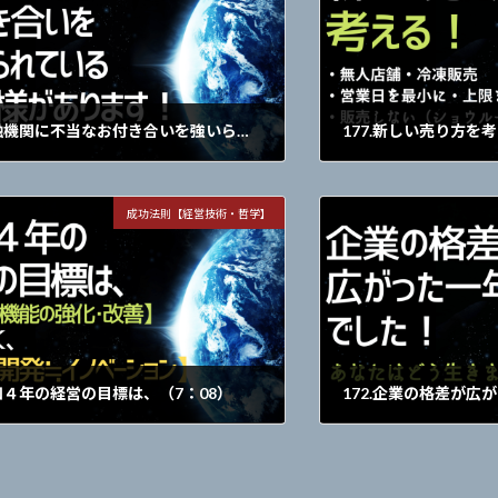
178.金融機関に不当なお付き合いを強いられている会社様があります！（12：08）
177.新しい売り方を
月11日
2022年2月4日
・無人店舗・冷凍販売・
成功法則【経営技術・哲学】
る・販売しない（ショウ
令和４年の経営の目標は、（7：08）
月7日
2021年12月31日
機能の強化・改善】ではなく、【事業開発≒
･･･あなたはどう生きま
ション】です。