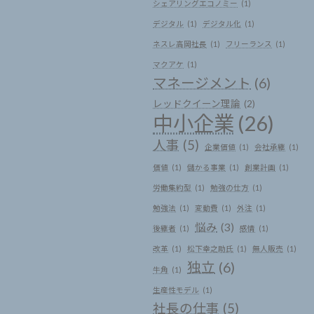
シェアリングエコノミー
(1)
デジタル
(1)
デジタル化
(1)
ネスレ高岡社長
(1)
フリーランス
(1)
マクアケ
(1)
マネージメント
(6)
レッドクイーン理論
(2)
中小企業
(26)
人事
(5)
企業価値
(1)
会社承継
(1)
価値
(1)
儲かる事業
(1)
創業計画
(1)
労働集約型
(1)
勉強の仕方
(1)
勉強法
(1)
変動費
(1)
外注
(1)
悩み
(3)
後継者
(1)
感情
(1)
改革
(1)
松下幸之助氏
(1)
無人販売
(1)
独立
(6)
牛角
(1)
生産性モデル
(1)
社長の仕事
(5)