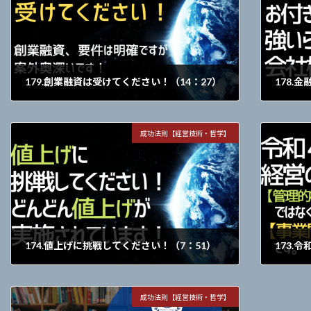
179.創業融資は受けてください！（14：27）
2022年2月18日
2022年2
創業融資、要件は明確ですが案外奥深いです！
成功法則【経営技術・哲学】
174.値上げに挑戦してください！（7：51）
173.
2022年1月14日
2022年1
どんどん値上げが実施されています！
【管理的
成功法則【経営技術・哲学】
イノベー