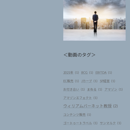
＜動画のタグ＞
2021年
(1)
BCG
(1)
EBITDA
(1)
EC販売
(1)
Jカーブ
(1)
SP経営
(1)
お付き合い
(1)
まねる
(1)
アマゾン
(1)
アマゾンエフェクト
(1)
ウィリアムバーネット教授
(2)
コンテンツ販売
(1)
ゴートゥートラベル
(1)
サンマルク
(1)