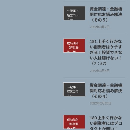
資金調達・金融機
～記事・
関対応お悩み解決
経営コラ
（その５）
ム～
2022年3月7日
181.上手く行かな
成功法則
い創業者はケチす
【経営技
ぎる！投資できな
術・哲
学】
い人は稼げない！
（7：57）
2022年3月4日
資金調達・金融機
～記事・
関対応お悩み解決
経営コラ
（その４）
ム～
2022年2月28日
180.上手く行かな
成功法則
い創業者にはプロ
【経営技
ダクトが無い！
術・哲