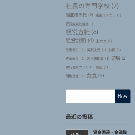
社長の専門学校
(7)
稲盛和夫氏
(2)
経営コンサル
(1)
経営改善計画書
(1)
経営方針
(6)
経営診断
(4)
脱サラ
(1)
脱安売り
(1)
薄利多売
(1)
融資
(1)
退職
(2)
資金繰り
(1)
近未来問題
(1)
銀行融資プランナー協会
(1)
飲食
(3)
閑散貧乏
(1)
検
索:
最近の投稿
資金調達・金融機
～記事・