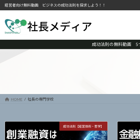
コ
ナ
経営者向け無料動画 ビジネスの成功法則を探求しよう！！
ン
ビ
テ
ゲ
ン
ー
ツ
シ
へ
ョ
成功法則の無料動画 5
ス
ン
キ
に
ッ
移
プ
動
HOME
社長の専門学校
成功法則【経営技術・哲学】