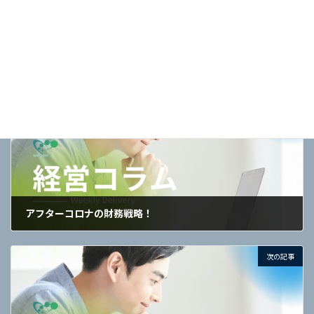
成功法則【経営技術・哲学】
カテゴリー
経営
社長の専門学校
中小企業
社長
コロナ
タグ
2022年
格差
前の記事
アフターコロナの財務戦略！
2021年12月27日
次の記事