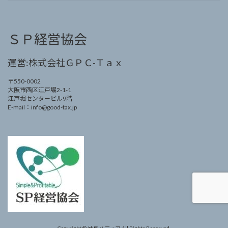
ＳＰ経営協会
運営:株式会社ＧＰＣ-Ｔａｘ
〒550-0002
大阪市西区江戸堀2-1-1
江戸堀センタービル9階
E-mail：info@good-tax.jp