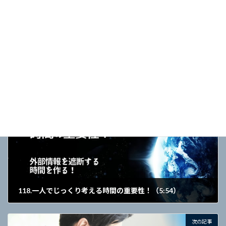
た（7：53）
2021年10月22日
成功法則【経営技術・哲学】
カテゴリー
経営
事業計画
事業再構築
タグ
ヘンリーミンツバーグ氏
補助金モデル
前の記事
118.一人でじっくり考える時間の重要性！（5:54）
2021年4月13日
次の記事