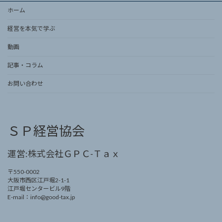
ホーム
経営を本気で学ぶ
動画
記事・コラム
お問い合わせ
ＳＰ経営協会
運営:株式会社ＧＰＣ-Ｔａｘ
〒550-0002
大阪市西区江戸堀2-1-1
江戸堀センタービル9階
E-mail：info@good-tax.jp