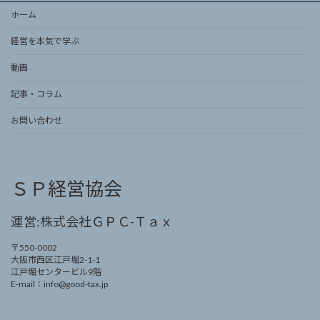
ホーム
経営を本気で学ぶ
動画
記事・コラム
お問い合わせ
ＳＰ経営協会
運営:株式会社ＧＰＣ-Ｔａｘ
〒550-0002
大阪市西区江戸堀2-1-1
江戸堀センタービル9階
E-mail：info@good-tax.jp