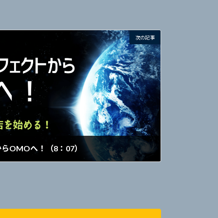
次の記事
からOMOへ！（8：07）