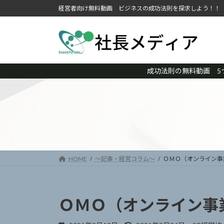
コ
ナ
経営者向け無料動画 ビジネスの成功法則を探求しよう！！
ン
ビ
テ
ゲ
ン
ー
ツ
シ
へ
ョ
成功法則の無料動画 5
ス
ン
キ
に
ッ
移
プ
動
HOME
～記事・経営コラム～
ＯＭＯ（オンライン事
ＯＭＯ（オンライン事