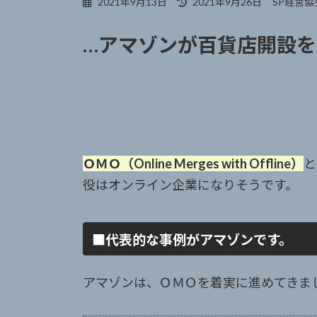
最
2021年9月13日
2021年9月26日
SP経営協
終
更
…アマゾンが百貨店開設
新
日
時
:
ＯＭＯ（Online Merges with Offline）
と
役はオンライン企業になりそうです。
■代表的な事例がアマゾンです。
アマゾンは、ＯＭＯを着実に進めてきま