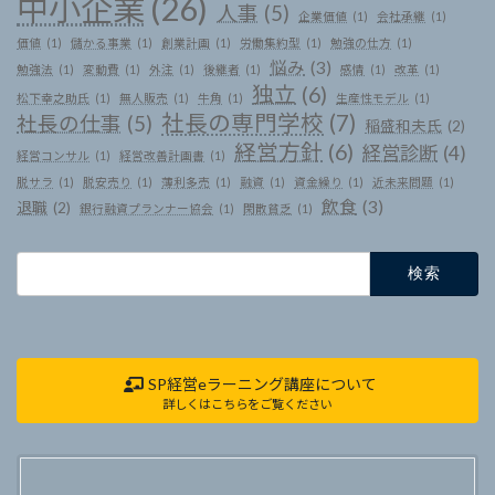
中小企業
(26)
人事
(5)
企業価値
(1)
会社承継
(1)
価値
(1)
儲かる事業
(1)
創業計画
(1)
労働集約型
(1)
勉強の仕方
(1)
悩み
(3)
勉強法
(1)
変動費
(1)
外注
(1)
後継者
(1)
感情
(1)
改革
(1)
独立
(6)
松下幸之助氏
(1)
無人販売
(1)
牛角
(1)
生産性モデル
(1)
社長の専門学校
(7)
社長の仕事
(5)
稲盛和夫氏
(2)
経営方針
(6)
経営診断
(4)
経営コンサル
(1)
経営改善計画書
(1)
脱サラ
(1)
脱安売り
(1)
薄利多売
(1)
融資
(1)
資金繰り
(1)
近未来問題
(1)
飲食
(3)
退職
(2)
銀行融資プランナー協会
(1)
閑散貧乏
(1)
検
索:
SP経営eラーニング講座について
詳しくはこちらをご覧ください