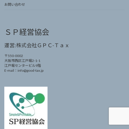
お問い合わせ
ＳＰ経営協会
運営:株式会社ＧＰＣ-Ｔａｘ
〒550-0002
大阪市西区江戸堀2-1-1
江戸堀センタービル9階
E-mail：info@good-tax.jp